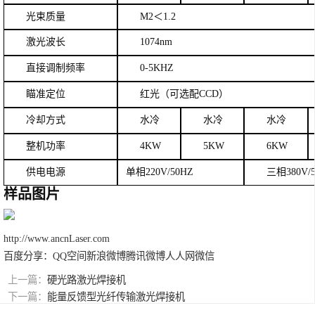
光束质量
M2＜1.2
激光波长
10
7
4nm
直接调制
频率
0
-
5K
HZ
瞄准定位
红光（可选配CCD）
冷却方式
水
冷
水冷
水冷
整机功率
4KW
5KW
6KW
供电电源
单相220V/50HZ
三相380V/
样品图片
http://www.ancnLaser.com
百度分享：
QQ空间
新浪微博
腾讯微博
人人网
微信
上一篇：
硬光路激光焊接机
下一篇：
能量反馈型光纤传输激光焊接机