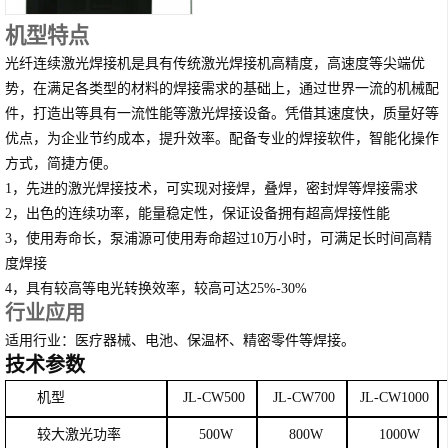
机型特点
光纤连续激光焊接机是具有传统激光焊接机高精度，高速度等尖端优
势，在满足各类型的材料的焊接需求的基础上，通过世界一流的机械配
件，打造出等具有一流性能等激光焊接设备。凭借其速度快，质量好等
优点，为企业节约成本，提升效率。配备专业的焊接软件，智能化操作
方式，简捷方便。
1
，先进的激光焊接技术，可实现对接焊，叠焊，密封焊等焊接需求
2
，出色的连续功率，能量稳定性，保证设备拥有超高焊接性能
3
，使用寿命长，泵浦源可使用寿命超过
10
万小时，可满足长时间高精
度焊接
4
，具有较高等电光转换效率，较高可达
25%-30%
行业应用
适用行业：医疗器械、
电池
、
保温杯
、精密零件等焊接。
技术参数
机型
JL
-
CW500
JL
-
CW700
JL
-
CW1000
较大激光功率
5
0
0W
80
0W
10
00W